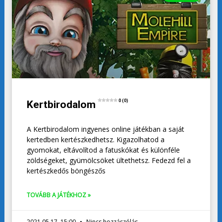
0 (0)
Kertbirodalom
A Kertbirodalom ingyenes online játékban a saját
kertedben kertészkedhetsz. Kigazolhatod a
gyomokat, eltávolítod a fatuskókat és különféle
zöldségeket, gyümölcsöket ültethetsz. Fedezd fel a
kertészkedős böngészős
TOVÁBB A JÁTÉKHOZ »
2021.05.17. 15:00
Nincs hozzászólás