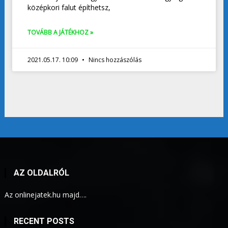
középkori falut építhetsz,
TOVÁBB A JÁTÉKHOZ »
2021.05.17. 10:09
Nincs hozzászólás
AZ OLDALRÓL
Az onlinejatek.hu majd….
RECENT POSTS