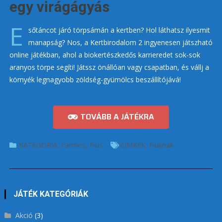
egy virágágyás
E
sőtáncot járó törpsámán a kertben? Hol láthatsz ilyesmit
manapság? Nos, a Kertbirodalom 2 ingyenesen játszható
online játékban, ahol a biokertészkedős karrieredet sok-sok
aranyos törpe segíti! Játssz önállóan vagy csapatban, és vállj a
környék legnagyobb zöldség-gyümölcs beszállítójává!
TOVÁBB A JÁTÉKRA
KATEGÓRIA:
Farmos
,
Fiús
CÍMKÉK:
Fiúknak
JÁTÉK KATEGÓRIÁK
Akció
(3)