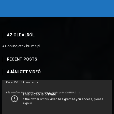
AZ OLDALRÓL
Az onlinejatek.hu majd….
RECENT POSTS
AJÁNLOTT VIDEÓ
Videólejátszó
Code 150: Unknown error.
Fájl letöltése: https://www.youtube.com/watch?v=phbyp9uB8DA&_=1